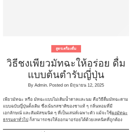
สูตรเครื่องดื่ม
วิธีชงเพียวมัทฉะให้อร่อย ดื่ม
แบบต้นตำรับญี่ปุ่น
By
Admin
.
Posted on
มิถุนายน 12, 2025
เพียวมัทฉะ
หรือ
มัทฉะแบบไม่เติมน้ำตาลและนม
คือวิธีดื่มมัทฉะตาม
แบบฉบับญี่ปุ่นดั้งเดิม ซึ่งเน้นรสชาติของชาแท้ ๆ กลิ่นหอมที่มี
เอกลักษณ์ และสัมผัสขมนิด ๆ ที่เป็นเสน่ห์เฉพาะตัว แม้จะใช้
ผงมัทฉะ
ธรรมดาทั่วไป
ก็สามารถชงให้ออกมาอร่อยได้ด้วยเทคนิคที่ถูกต้อง