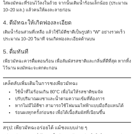
ใส่ผงมัทฉะที่ร่อนไว้ลงในถ้วย จากนั้นเติมน้ำร้อนเล็กน้อย (ประมาณ
10–20 มล.) แล้วคนให้ผงละลายก่อน
4. ตีมัทฉะให้เกิดฟองละเอียด
เติมน้ำร้อนส่วนที่เหลือ แล้วใช้ไม้ตีชาตีเป็นรูปตัว “W” อย่างรวดเร็ว
ประมาณ 10–20 วินาที จนเกิดฟองละเอียดด้านบน
5. ดื่มทันที
เพียวมัทฉะควรดื่มตอนร้อน เพื่อสัมผัสรสชาติและกลิ่นที่ดีที่สุด หากทิ้ง
ไว้นาน ผงมัทฉะจะตกตะกอน
เคล็ดลับเพิ่มเติมในการชงเพียวมัทฉะ
ใช้น้ำที่ไม่ร้อนเกิน 80°C เพื่อไม่ให้รสชาติขมจัด
ปรับปริมาณผงชาและน้ำตามความเข้มที่ต้องการ
หากไม่มีไม้ตีชา สามารถใช้โฟมนมไฟฟ้าแบบมือถือแทนได้
ร่อนผงทุกครั้งก่อนชง เพื่อได้เนื้อสัมผัสที่เนียนขึ้น
สรุป: เพียวมัทฉะอร่อยได้ แม้ชงแบบง่าย ๆ