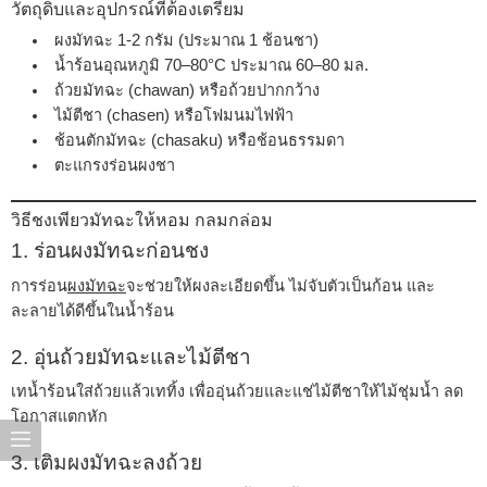
วัตถุดิบและอุปกรณ์ที่ต้องเตรียม
ผงมัทฉะ 1-2 กรัม (ประมาณ 1 ช้อนชา)
น้ำร้อนอุณหภูมิ 70–80°C ประมาณ 60–80 มล.
ถ้วยมัทฉะ (chawan) หรือถ้วยปากกว้าง
ไม้ตีชา (chasen) หรือโฟมนมไฟฟ้า
ช้อนตักมัทฉะ (chasaku) หรือช้อนธรรมดา
ตะแกรงร่อนผงชา
วิธีชงเพียวมัทฉะให้หอม กลมกล่อม
1. ร่อนผงมัทฉะก่อนชง
การร่อน
ผงมัทฉะ
จะช่วยให้ผงละเอียดขึ้น ไม่จับตัวเป็นก้อน และ
ละลายได้ดีขึ้นในน้ำร้อน
2. อุ่นถ้วยมัทฉะและไม้ตีชา
เทน้ำร้อนใส่ถ้วยแล้วเททิ้ง เพื่ออุ่นถ้วยและแช่ไม้ตีชาให้ไม้ชุ่มน้ำ ลด
โอกาสแตกหัก
3. เติมผงมัทฉะลงถ้วย